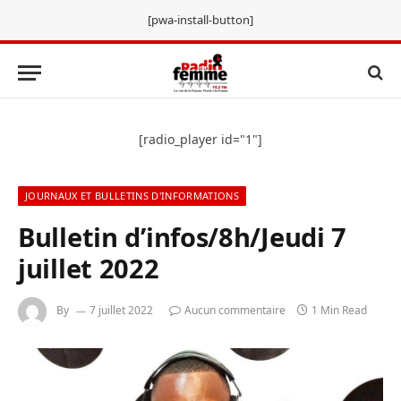
[pwa-install-button]
[radio_player id="1"]
JOURNAUX ET BULLETINS D'INFORMATIONS
Bulletin d’infos/8h/Jeudi 7
juillet 2022
By
7 juillet 2022
Aucun commentaire
1 Min Read