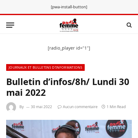
[pwa-install-button]
[radio_player id="1"]
JOURNAUX ET BULLETINS D'INFORMATIONS
Bulletin d’infos/8h/ Lundi 30
mai 2022
By
30 mai 2022
Aucun commentaire
1 Min Read