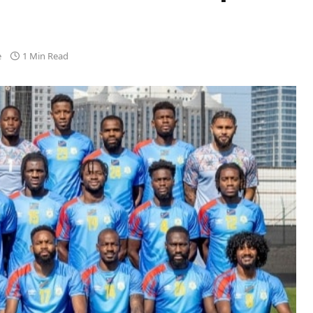
e
1 Min Read