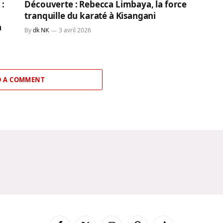
 :
Découverte : Rebecca Limbaya, la force
tranquille du karaté à Kisangani
a
By
dk NK
3 avril 2026
 A COMMENT