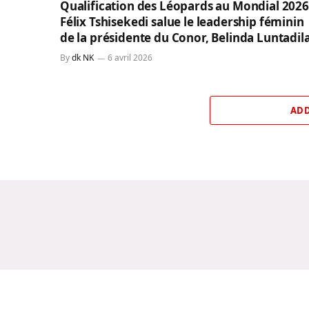
Qualification des Léopards au Mondial 2026
Félix Tshisekedi salue le leadership féminin
de la présidente du Conor, Belinda Luntadil
By
dk NK
6 avril 2026
ADD