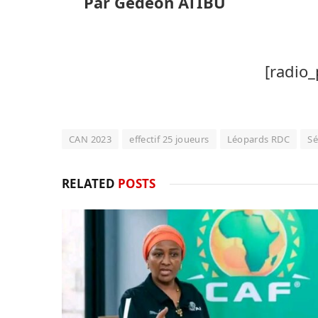
Par Gédéon ATIBU
[radio_
CAN 2023
effectif 25 joueurs
Léopards RDC
Sé
RELATED
POSTS