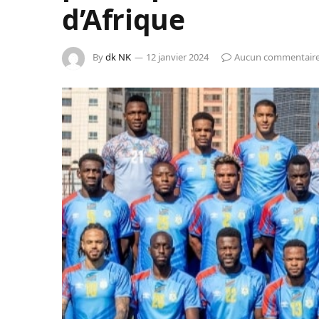
d’Afrique
By
dk NK
12 janvier 2024
Aucun commentair