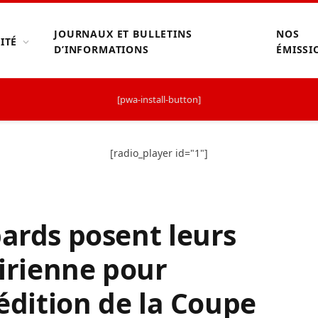
JOURNAUX ET BULLETINS
NOS
ITÉ
D’INFORMATIONS
ÉMISSI
[pwa-install-button]
[radio_player id="1"]
pards posent leurs
oirienne pour
 édition de la Coupe