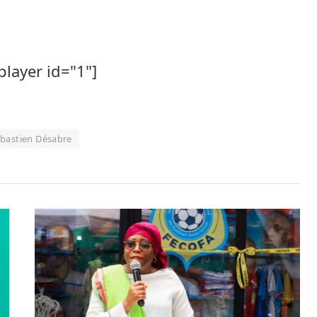
player id="1"]
bastien Désabre