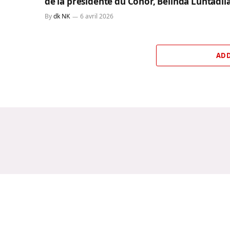
de la présidente du Conor, Belinda Luntadil
By
dk NK
6 avril 2026
ADD