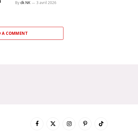
a
By
dk NK
3 avril 2026
 A COMMENT
Facebook
X
Instagram
Pinterest
TikTok
(Twitter)