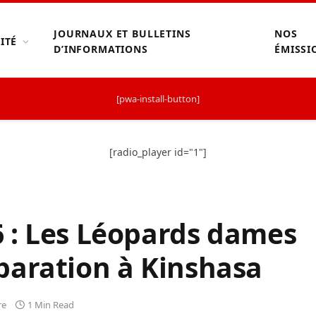
JOURNAUX ET BULLETINS
NOS
ITÉ
D’INFORMATIONS
ÉMISSI
[pwa-install-button]
[radio_player id="1"]
 : Les Léopards dames
paration à Kinshasa
re
1 Min Read