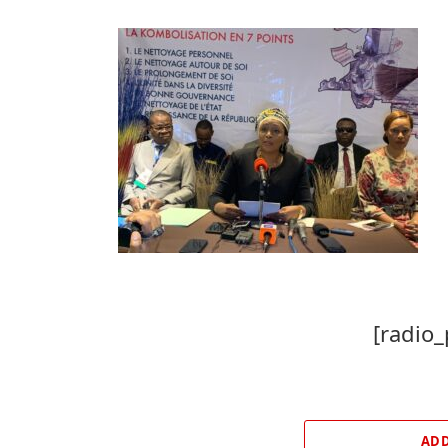
[radio_
ADD