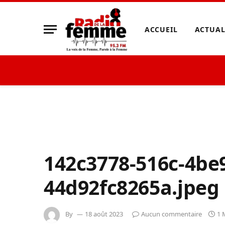
ACCUEIL
ACTUAL
142c3778-516c-4be
44d92fc8265a.jpeg
By
18 août 2023
Aucun commentaire
1 