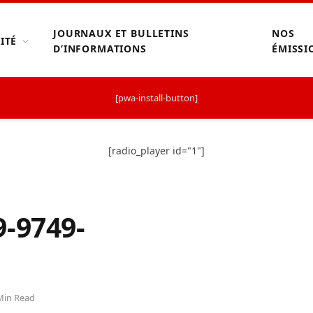
JOURNAUX ET BULLETINS
NOS
ITÉ
D’INFORMATIONS
ÉMISSI
[pwa-install-button]
[radio_player id="1"]
9-9749-
Min Read