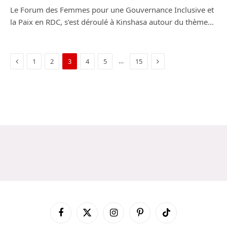
Le Forum des Femmes pour une Gouvernance Inclusive et
la Paix en RDC, s’est déroulé à Kinshasa autour du thème…
Previous
Next
…
1
2
3
4
5
15
Facebook
X
Instagram
Pinterest
TikTok
(Twitter)