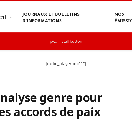
JOURNAUX ET BULLETINS
NOS
ITÉ
D’INFORMATIONS
ÉMISSI
[pwa-install-button]
[radio_player id="1"]
’analyse genre pour
des accords de paix