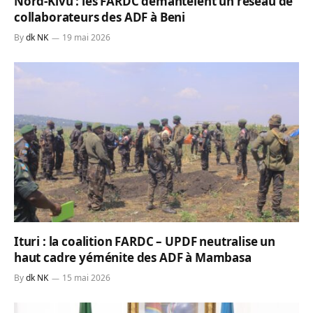
Nord-Kivu : les FARDC démantèlent un réseau de
collaborateurs des ADF à Beni
By
dk NK
19 mai 2026
Ituri : la coalition FARDC – UPDF neutralise un
haut cadre yéménite des ADF à Mambasa
By
dk NK
15 mai 2026