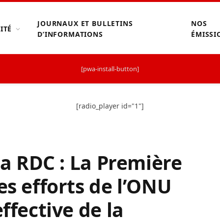
JOURNAUX ET BULLETINS
NOS
ITÉ
D’INFORMATIONS
ÉMISSI
[pwa-install-button]
[radio_player id="1"]
 la RDC : La Première
es efforts de l’ONU
ffective de la