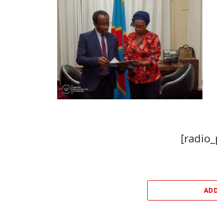
[radio_
ADD