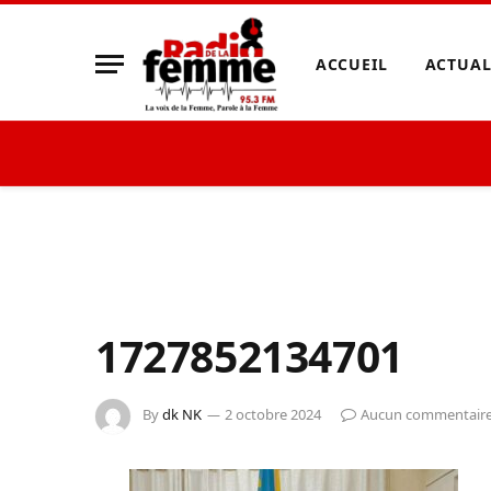
ACCUEIL
ACTUAL
1727852134701
By
dk NK
2 octobre 2024
Aucun commentair