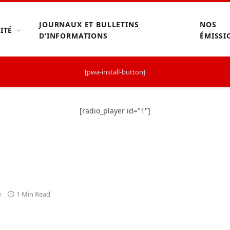
JOURNAUX ET BULLETINS
NOS
ITÉ
D’INFORMATIONS
ÉMISSI
[pwa-install-button]
[radio_player id="1"]
e
1 Min Read