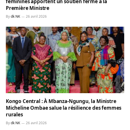
féminines apportent un soutien ferme à la
Première Ministre
By
dk NK
26 avril 2026
Kongo Central : À Mbanza-Ngungu, la Ministre
Micheline Ombae salue la résilience des femmes
rurales
By
dk NK
26 avril 2026