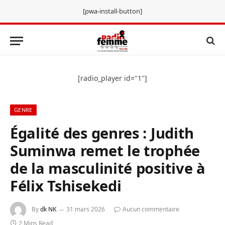
[pwa-install-button]
[radio_player id="1"]
GENRE
Égalité des genres : Judith
Suminwa remet le trophée
de la masculinité positive à
Félix Tshisekedi
By
dk NK
31 mars 2026
Aucun commentaire
2 Mins Read