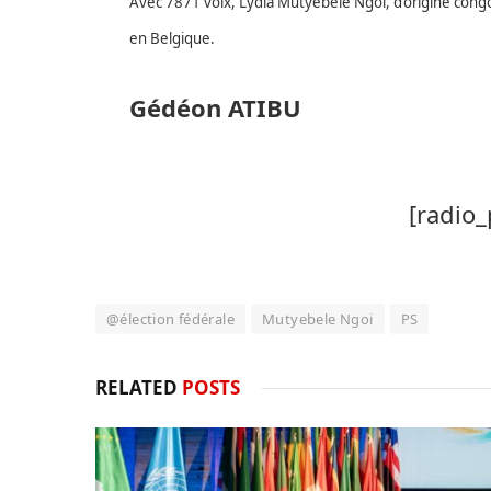
Avec 7871 voix, Lydia Mutyebele Ngoi, d’origine cong
en Belgique.
Gédéon ATIBU
[radio_
@élection fédérale
Mutyebele Ngoi
PS
RELATED
POSTS