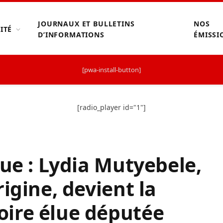
JOURNAUX ET BULLETINS
NOS
ITÉ
D’INFORMATIONS
ÉMISSI
[pwa-install-button]
[radio_player id="1"]
que : Lydia Mutyebele,
igine, devient la
ire élue députée