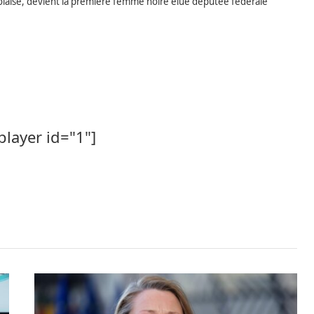
olaise, devient la première femme noire élue députée fédérale
player id="1"]