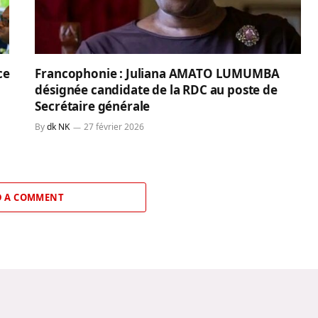
ce
Francophonie : Juliana AMATO LUMUMBA
désignée candidate de la RDC au poste de
Secrétaire générale
By
dk NK
27 février 2026
 A COMMENT