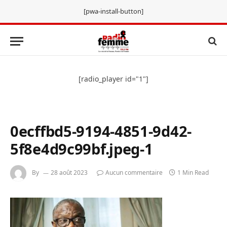
[pwa-install-button]
[radio_player id="1"]
0ecffbd5-9194-4851-9d42-
5f8e4d9c99bf.jpeg-1
By
28 août 2023
Aucun commentaire
1 Min Read