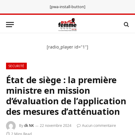
[pwa-install-button]
[radio_player id="1"]
SECURITÉ
État de siège : la première
ministre en mission
d’évaluation de l’application
des mesures d’atténuation
By
dk NK
22 novembre 2024
Aucun commentaire
2 Mins Read