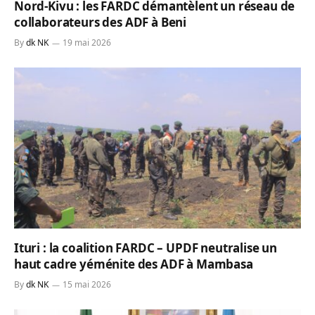
Nord-Kivu : les FARDC démantèlent un réseau de
collaborateurs des ADF à Beni
By
dk NK
19 mai 2026
Ituri : la coalition FARDC – UPDF neutralise un
haut cadre yéménite des ADF à Mambasa
By
dk NK
15 mai 2026