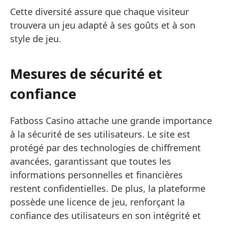
Cette diversité assure que chaque visiteur
trouvera un jeu adapté à ses goûts et à son
style de jeu.
Mesures de sécurité et
confiance
Fatboss Casino attache une grande importance
à la sécurité de ses utilisateurs. Le site est
protégé par des technologies de chiffrement
avancées, garantissant que toutes les
informations personnelles et financières
restent confidentielles. De plus, la plateforme
possède une licence de jeu, renforçant la
confiance des utilisateurs en son intégrité et