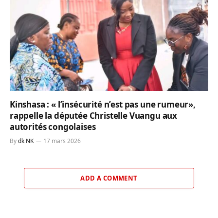
Kinshasa : « l’insécurité n’est pas une rumeur»,
rappelle la députée Christelle Vuangu aux
autorités congolaises
By
dk NK
17 mars 2026
ADD A COMMENT