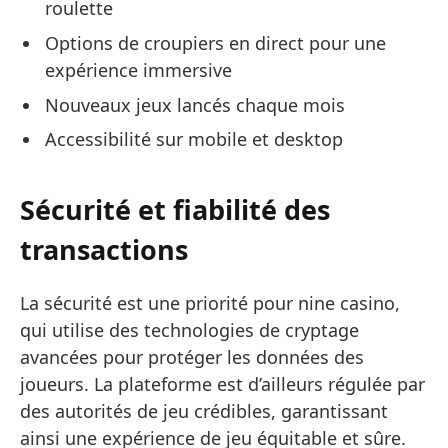
roulette
Options de croupiers en direct pour une
expérience immersive
Nouveaux jeux lancés chaque mois
Accessibilité sur mobile et desktop
Sécurité et fiabilité des
transactions
La sécurité est une priorité pour nine casino,
qui utilise des technologies de cryptage
avancées pour protéger les données des
joueurs. La plateforme est d’ailleurs régulée par
des autorités de jeu crédibles, garantissant
ainsi une expérience de jeu équitable et sûre.