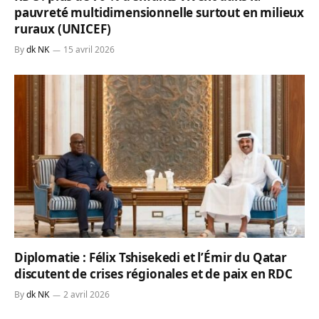
pauvreté multidimensionnelle surtout en milieux
ruraux (UNICEF)
By
dk NK
15 avril 2026
Diplomatie : Félix Tshisekedi et l’Émir du Qatar
discutent de crises régionales et de paix en RDC
By
dk NK
2 avril 2026