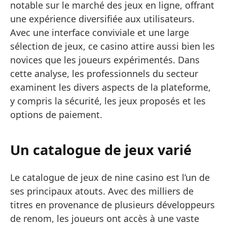
notable sur le marché des jeux en ligne, offrant
une expérience diversifiée aux utilisateurs.
Avec une interface conviviale et une large
sélection de jeux, ce casino attire aussi bien les
novices que les joueurs expérimentés. Dans
cette analyse, les professionnels du secteur
examinent les divers aspects de la plateforme,
y compris la sécurité, les jeux proposés et les
options de paiement.
Un catalogue de jeux varié
Le catalogue de jeux de nine casino est l’un de
ses principaux atouts. Avec des milliers de
titres en provenance de plusieurs développeurs
de renom, les joueurs ont accès à une vaste