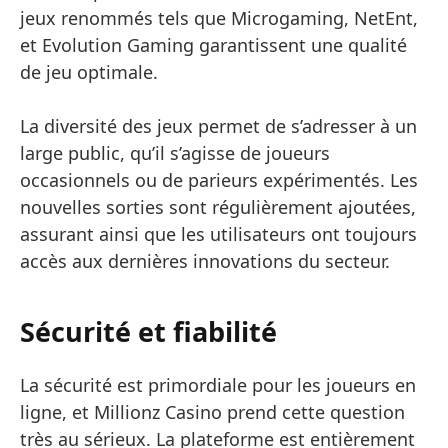
jeux renommés tels que Microgaming, NetEnt,
et Evolution Gaming garantissent une qualité
de jeu optimale.
La diversité des jeux permet de s’adresser à un
large public, qu’il s’agisse de joueurs
occasionnels ou de parieurs expérimentés. Les
nouvelles sorties sont régulièrement ajoutées,
assurant ainsi que les utilisateurs ont toujours
accès aux dernières innovations du secteur.
Sécurité et fiabilité
La sécurité est primordiale pour les joueurs en
ligne, et Millionz Casino prend cette question
très au sérieux. La plateforme est entièrement