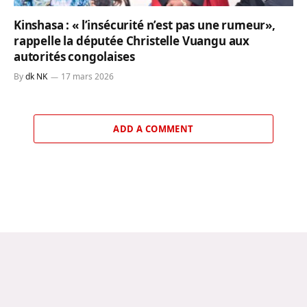
Kinshasa : « l’insécurité n’est pas une rumeur»,
rappelle la députée Christelle Vuangu aux
autorités congolaises
By
dk NK
17 mars 2026
ADD A COMMENT