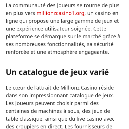
La communauté des joueurs se tourne de plus
en plus vers
millionzcasino1.org
, un casino en
ligne qui propose une large gamme de jeux et
une expérience utilisateur soignée. Cette
plateforme se démarque sur le marché grâce à
ses nombreuses fonctionnalités, sa sécurité
renforcée et une atmosphère engageante.
Un catalogue de jeux varié
Le cœur de l’attrait de Millionz Casino réside
dans son impressionnant catalogue de jeux.
Les joueurs peuvent choisir parmi des
centaines de machines à sous, des jeux de
table classique, ainsi que du live casino avec
des croupiers en direct. Les fournisseurs de