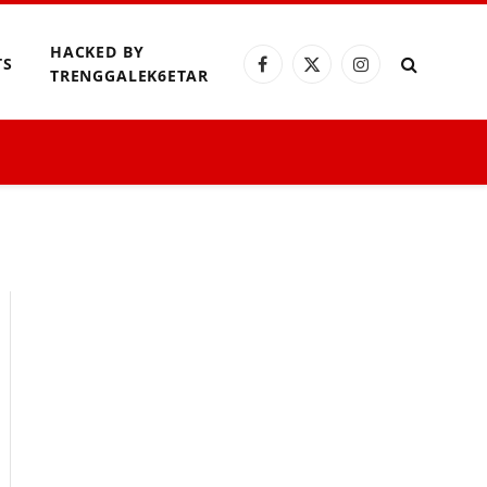
HACKED BY
TS
Facebook
X
Instagram
TRENGGALEK6ETAR
(Twitter)