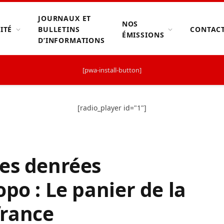
JOURNAUX ET
NOS
ITÉ
BULLETINS
CONTAC
ÉMISSIONS
D’INFORMATIONS
[pwa-install-button]
[radio_player id="1"]
des denrées
po : Le panier de la
france