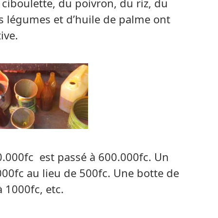
 ciboulette, du poivron, du riz, du
es légumes et d’huile de palme ont
ive.
00.000fc est passé à 600.000fc. Un
00fc au lieu de 500fc. Une botte de
à 1000fc, etc.