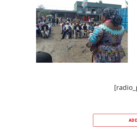
[radio_
ADD