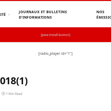
JOURNAUX ET BULLETINS
NOS
ITÉ
D’INFORMATIONS
ÉMISSI
[pwa-install-button]
[radio_player id="1"]
018(1)
1 Min Read