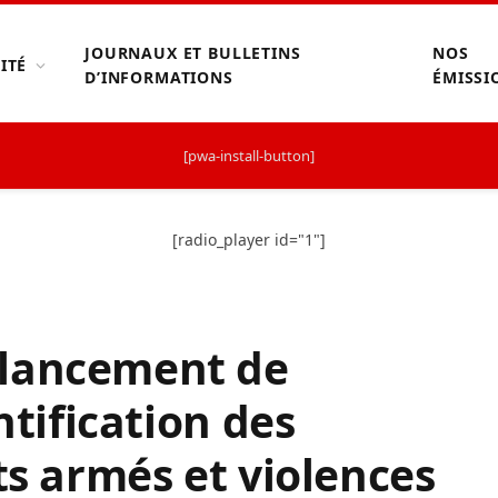
JOURNAUX ET BULLETINS
NOS
ITÉ
D’INFORMATIONS
ÉMISSI
[pwa-install-button]
[radio_player id="1"]
 lancement de
ntification des
ts armés et violences