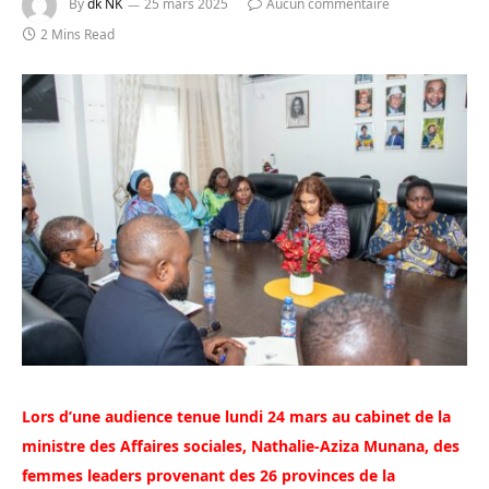
By
dk NK
25 mars 2025
Aucun commentaire
2 Mins Read
Lors d’une audience tenue lundi 24 mars au cabinet de la
ministre des Affaires sociales, Nathalie-Aziza Munana, des
femmes leaders provenant des 26 provinces de la