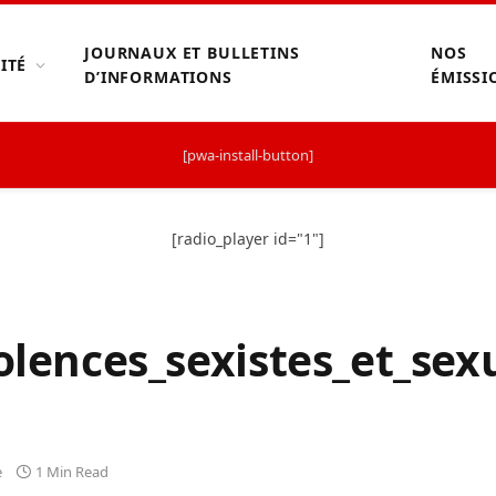
JOURNAUX ET BULLETINS
NOS
ITÉ
D’INFORMATIONS
ÉMISSI
[pwa-install-button]
[radio_player id="1"]
olences_sexistes_et_sexu
e
1 Min Read