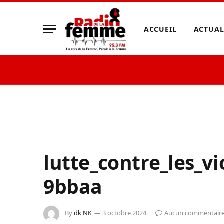
ACCUEIL
ACTUAL
lutte_contre_les_vi
9bbaa
By
dk NK
3 octobre 2024
Aucun commentair