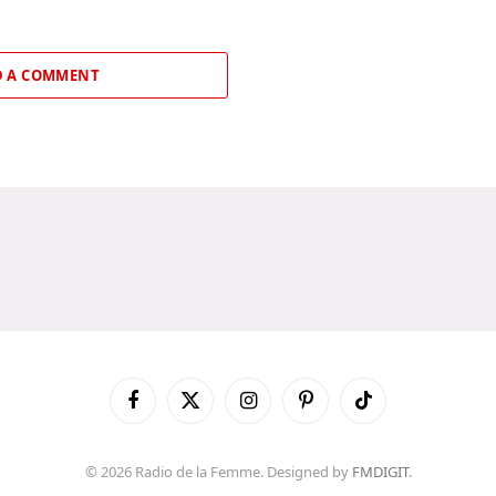
 A COMMENT
Facebook
X
Instagram
Pinterest
TikTok
(Twitter)
© 2026 Radio de la Femme. Designed by
FMDIGIT
.