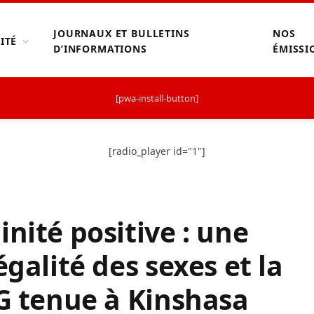
JOURNAUX ET BULLETINS
NOS
ITÉ
D’INFORMATIONS
ÉMISSI
[pwa-install-button]
[radio_player id="1"]
nité positive : une
égalité des sexes et la
BG tenue à Kinshasa