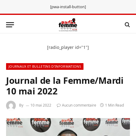
[pwa-install-button]
[radio_player id="1"]
JOURNAUX ET BULLETINS D'INFORMATIONS
Journal de la Femme/Mardi
10 mai 2022
By
10 mai 2022
Aucun commentaire
1 Min Read