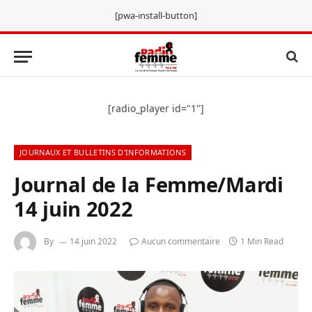
[pwa-install-button]
[radio_player id="1"]
JOURNAUX ET BULLETINS D'INFORMATIONS
Journal de la Femme/Mardi
14 juin 2022
By
14 juin 2022
Aucun commentaire
1 Min Read