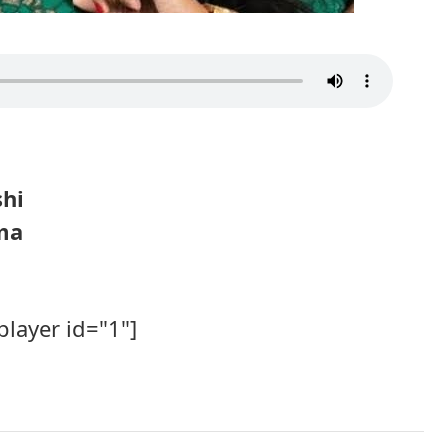
shi
ma
player id="1"]