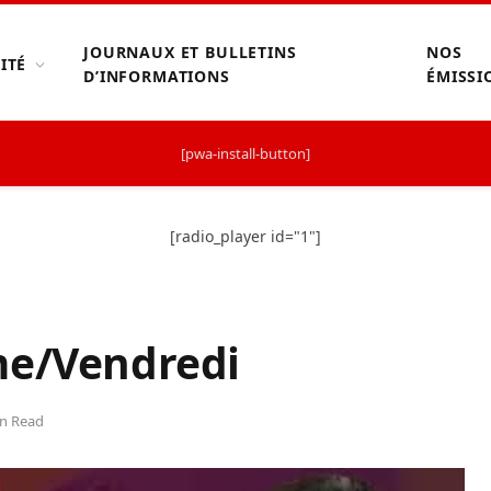
JOURNAUX ET BULLETINS
NOS
ITÉ
D’INFORMATIONS
ÉMISSI
[pwa-install-button]
[radio_player id="1"]
me/Vendredi
in Read