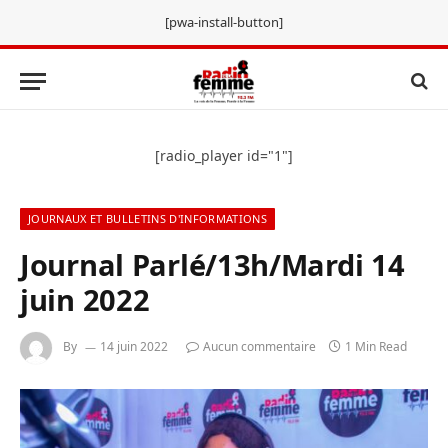
[pwa-install-button]
[radio_player id="1"]
JOURNAUX ET BULLETINS D'INFORMATIONS
Journal Parlé/13h/Mardi 14
juin 2022
By
14 juin 2022
Aucun commentaire
1 Min Read