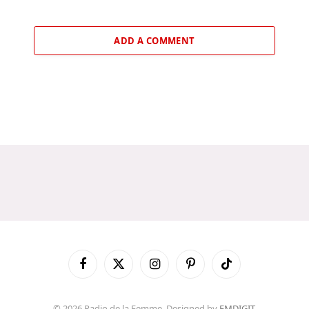
ADD A COMMENT
Facebook
X
Instagram
Pinterest
TikTok
(Twitter)
© 2026 Radio de la Femme. Designed by
FMDIGIT
.