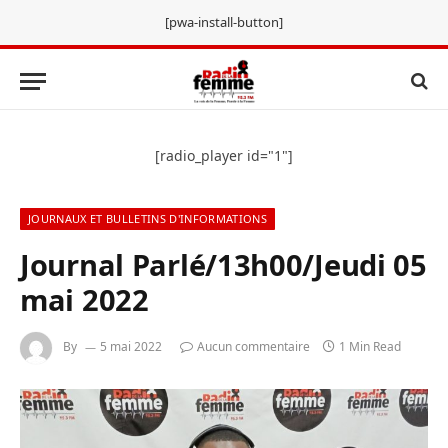
[pwa-install-button]
[radio_player id="1"]
JOURNAUX ET BULLETINS D'INFORMATIONS
Journal Parlé/13h00/Jeudi 05
mai 2022
By
5 mai 2022
Aucun commentaire
1 Min Read