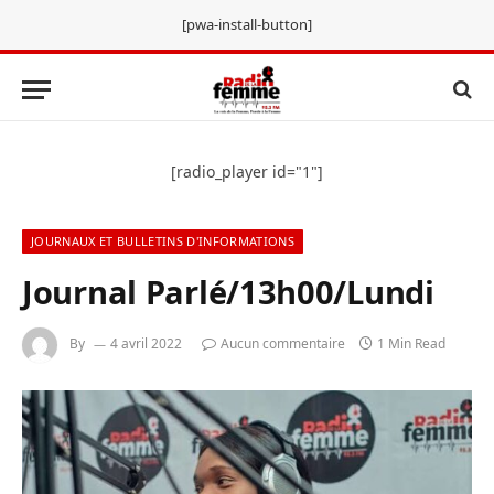
[pwa-install-button]
[radio_player id="1"]
JOURNAUX ET BULLETINS D'INFORMATIONS
Journal Parlé/13h00/Lundi
By
4 avril 2022
Aucun commentaire
1 Min Read