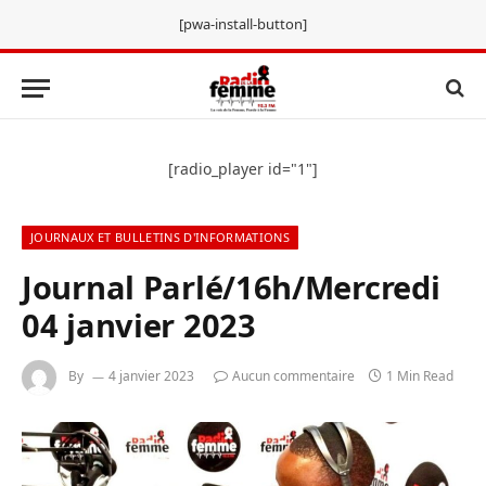
[pwa-install-button]
[radio_player id="1"]
JOURNAUX ET BULLETINS D'INFORMATIONS
Journal Parlé/16h/Mercredi
04 janvier 2023
By
4 janvier 2023
Aucun commentaire
1 Min Read