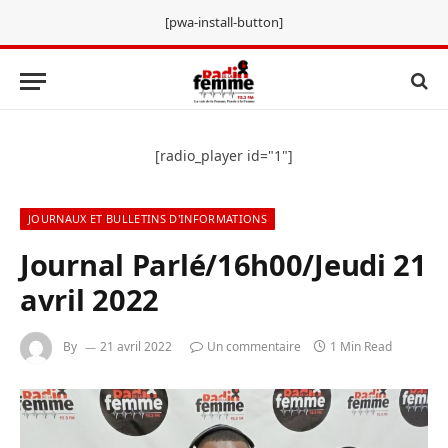
[pwa-install-button]
[radio_player id="1"]
JOURNAUX ET BULLETINS D'INFORMATIONS
Journal Parlé/16h00/Jeudi 21
avril 2022
By
21 avril 2022
Un commentaire
1 Min Read