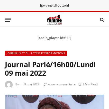
[pwa-install-button]
[radio_player id="1"]
JOURNAUX ET BULLETINS D'INFORMATIONS
Journal Parlé/16h00/Lundi
09 mai 2022
By
9 mai 2022
Aucun commentaire
1 Min Read