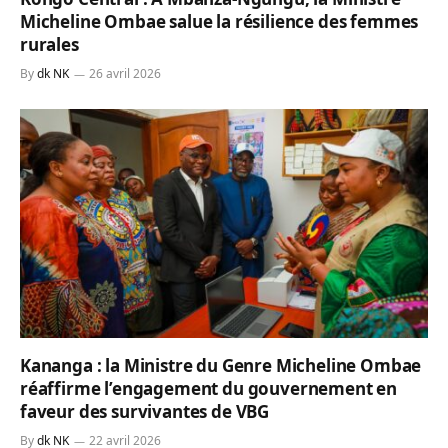
Micheline Ombae salue la résilience des femmes
rurales
By
dk NK
26 avril 2026
Kananga : la Ministre du Genre Micheline Ombae
réaffirme l’engagement du gouvernement en
faveur des survivantes de VBG
By
dk NK
22 avril 2026