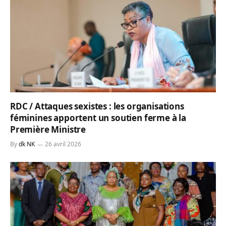
RDC / Attaques sexistes : les organisations
féminines apportent un soutien ferme à la
Première Ministre
By
dk NK
26 avril 2026