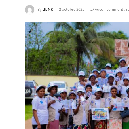
By
dk NK
2 octobre 2025
Aucun commentair