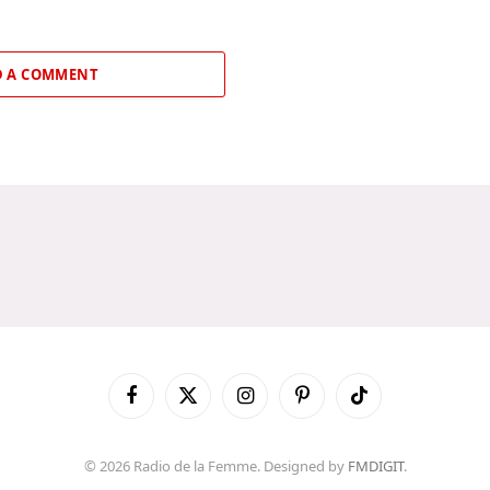
 A COMMENT
Facebook
X
Instagram
Pinterest
TikTok
(Twitter)
© 2026 Radio de la Femme. Designed by
FMDIGIT
.