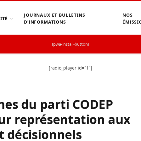
JOURNAUX ET BULLETINS
NOS
ITÉ
D’INFORMATIONS
ÉMISSI
[pwa-install-button]
[radio_player id="1"]
mes du parti CODEP
eur représentation aux
t décisionnels