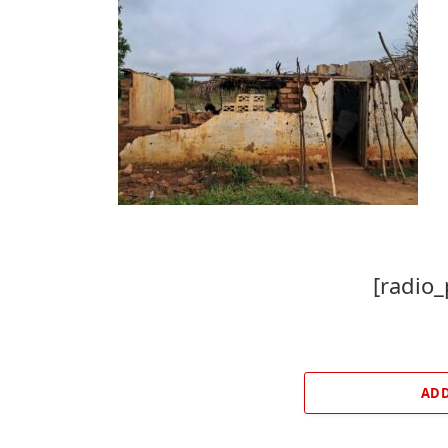
[radio_
ADD