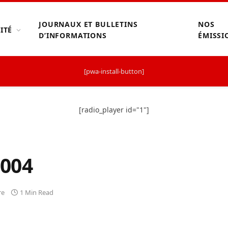
JOURNAUX ET BULLETINS
NOS
ITÉ
D’INFORMATIONS
ÉMISSI
[pwa-install-button]
[radio_player id="1"]
004
re
1 Min Read