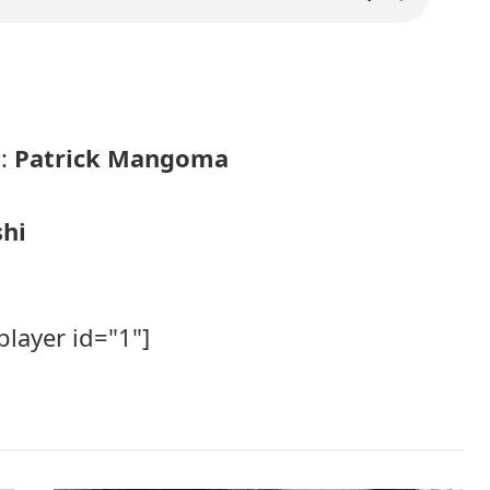
 :
Patrick Mangoma
shi
player id="1"]