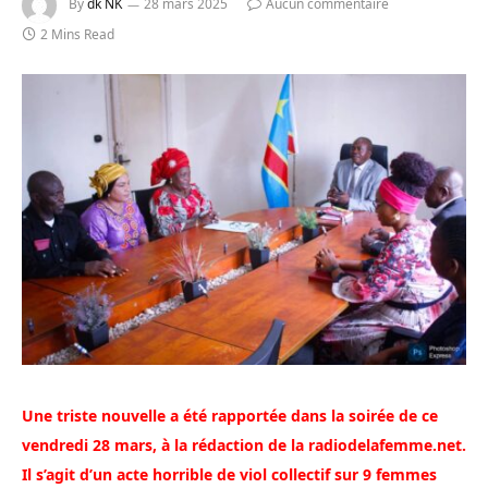
By
dk NK
28 mars 2025
Aucun commentaire
2 Mins Read
Une triste nouvelle a été rapportée dans la soirée de ce
vendredi 28 mars, à la rédaction de la radiodelafemme.net.
Il s’agit d’un acte horrible de viol collectif sur 9 femmes