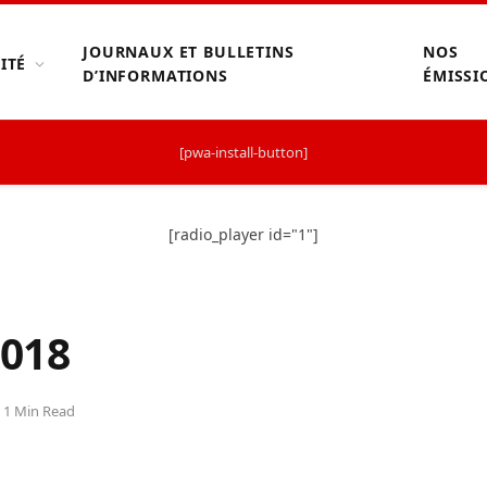
JOURNAUX ET BULLETINS
NOS
ITÉ
D’INFORMATIONS
ÉMISSI
[pwa-install-button]
[radio_player id="1"]
018
1 Min Read