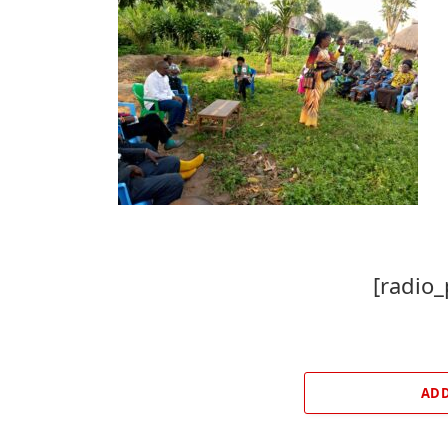
[radio_
ADD