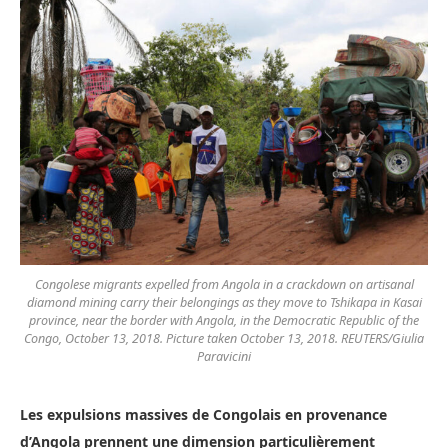
Congolese migrants expelled from Angola in a crackdown on artisanal
diamond mining carry their belongings as they move to Tshikapa in Kasai
province, near the border with Angola, in the Democratic Republic of the
Congo, October 13, 2018. Picture taken October 13, 2018. REUTERS/Giulia
Paravicini
Les expulsions massives de Congolais en provenance
d’Angola prennent une dimension particulièrement