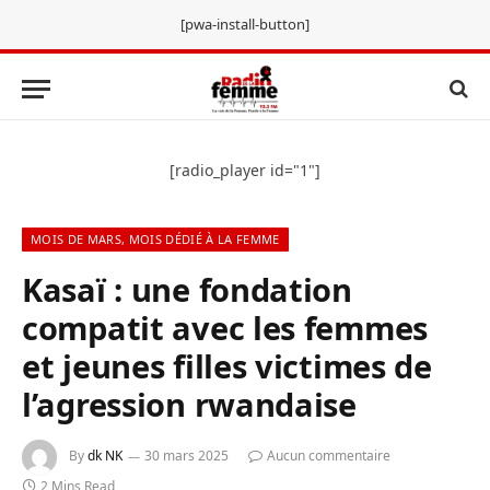
[pwa-install-button]
[radio_player id="1"]
MOIS DE MARS, MOIS DÉDIÉ À LA FEMME
Kasaï : une fondation
compatit avec les femmes
et jeunes filles victimes de
l’agression rwandaise
By
dk NK
30 mars 2025
Aucun commentaire
2 Mins Read