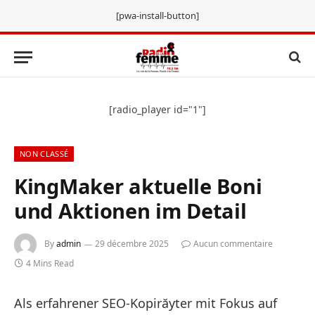
[pwa-install-button]
[radio_player id="1"]
NON CLASSÉ
KingMaker aktuelle Boni
und Aktionen im Detail
By
admin
29 décembre 2025
Aucun commentaire
4 Mins Read
Als erfahrener SEO-Kopirăyter mit Fokus auf