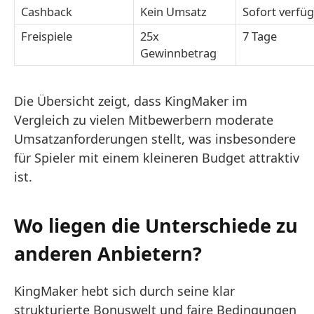
Cashback
Kein Umsatz
Sofort verfü
Freispiele
25x
7 Tage
Gewinnbetrag
Die Übersicht zeigt, dass KingMaker im
Vergleich zu vielen Mitbewerbern moderate
Umsatzanforderungen stellt, was insbesondere
für Spieler mit einem kleineren Budget attraktiv
ist.
Wo liegen die Unterschiede zu
anderen Anbietern?
KingMaker hebt sich durch seine klar
strukturierte Bonuswelt und faire Bedingungen