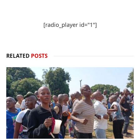
[radio_player id="1"]
RELATED
POSTS