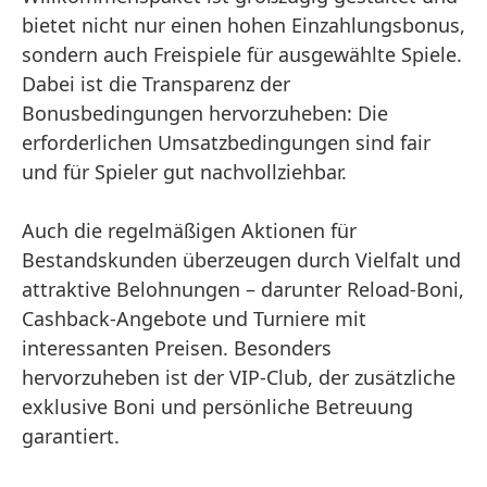
bietet nicht nur einen hohen Einzahlungsbonus,
sondern auch Freispiele für ausgewählte Spiele.
Dabei ist die Transparenz der
Bonusbedingungen hervorzuheben: Die
erforderlichen Umsatzbedingungen sind fair
und für Spieler gut nachvollziehbar.
Auch die regelmäßigen Aktionen für
Bestandskunden überzeugen durch Vielfalt und
attraktive Belohnungen – darunter Reload-Boni,
Cashback-Angebote und Turniere mit
interessanten Preisen. Besonders
hervorzuheben ist der VIP-Club, der zusätzliche
exklusive Boni und persönliche Betreuung
garantiert.