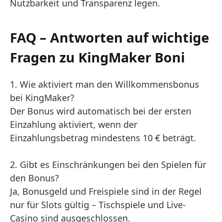
Nutzbarkeit und Transparenz legen.
FAQ – Antworten auf wichtige
Fragen zu KingMaker Boni
1. Wie aktiviert man den Willkommensbonus
bei KingMaker?
Der Bonus wird automatisch bei der ersten
Einzahlung aktiviert, wenn der
Einzahlungsbetrag mindestens 10 € beträgt.
2. Gibt es Einschränkungen bei den Spielen für
den Bonus?
Ja, Bonusgeld und Freispiele sind in der Regel
nur für Slots gültig – Tischspiele und Live-
Casino sind ausgeschlossen.