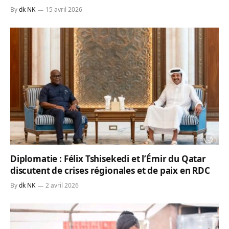
By
dk NK
15 avril 2026
Diplomatie : Félix Tshisekedi et l’Émir du Qatar
discutent de crises régionales et de paix en RDC
By
dk NK
2 avril 2026