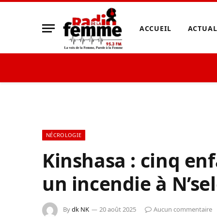
ACCUEIL
ACTUAL
NÉCROLOGIE
Kinshasa : cinq en
un incendie à N’se
By
dk NK
20 août 2025
Aucun commentaire