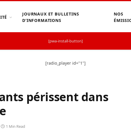
JOURNAUX ET BULLETINS
NOS
ITÉ
D’INFORMATIONS
ÉMISSI
[pwa-install-button]
[radio_player id="1"]
fants périssent dans
le
1 Min Read