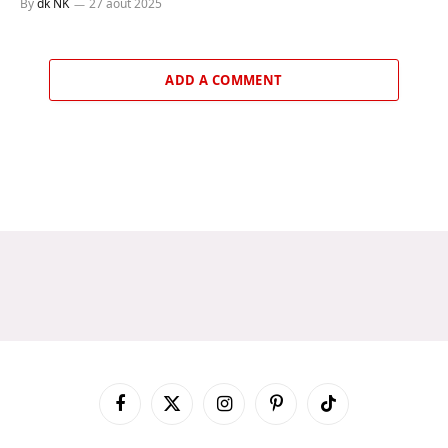
By
dk NK
27 août 2025
ADD A COMMENT
Facebook
X
Instagram
Pinterest
TikTok
(Twitter)