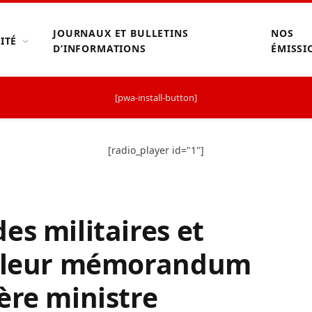
JOURNAUX ET BULLETINS
NOS
ITÉ
D’INFORMATIONS
ÉMISSI
[pwa-install-button]
[radio_player id="1"]
es militaires et
t leur mémorandum
ère ministre