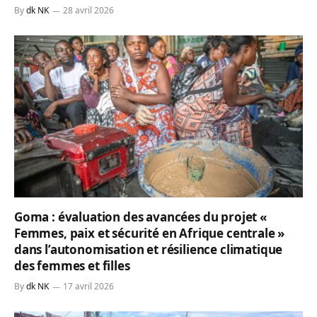
By
dk NK
28 avril 2026
Goma : évaluation des avancées du projet «
Femmes, paix et sécurité en Afrique centrale »
dans l’autonomisation et résilience climatique
des femmes et filles
By
dk NK
17 avril 2026