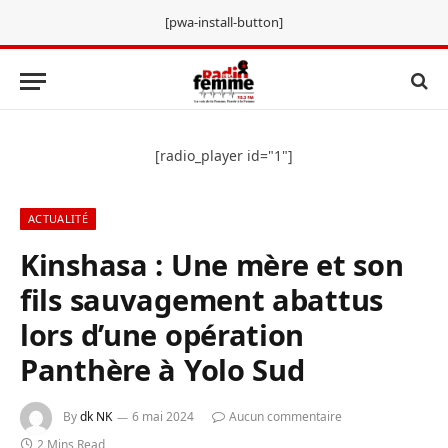
[pwa-install-button]
[radio_player id="1"]
ACTUALITÉ
Kinshasa : Une mère et son
fils sauvagement abattus
lors d’une opération
Panthère à Yolo Sud
By
dk NK
6 mai 2024
Aucun commentaire
2 Mins Read