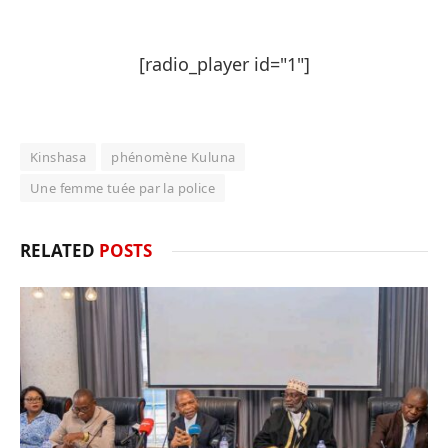
[radio_player id="1"]
Kinshasa
phénomène Kuluna
Une femme tuée par la police
RELATED
POSTS