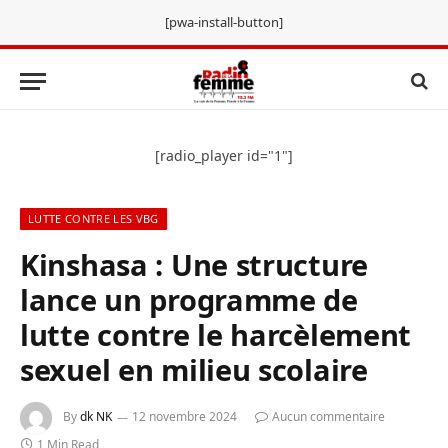
[pwa-install-button]
[radio_player id="1"]
LUTTE CONTRE LES VBG
Kinshasa : Une structure
lance un programme de
lutte contre le harcèlement
sexuel en milieu scolaire
By
dk NK
12 novembre 2024
Aucun commentaire
1 Min Read